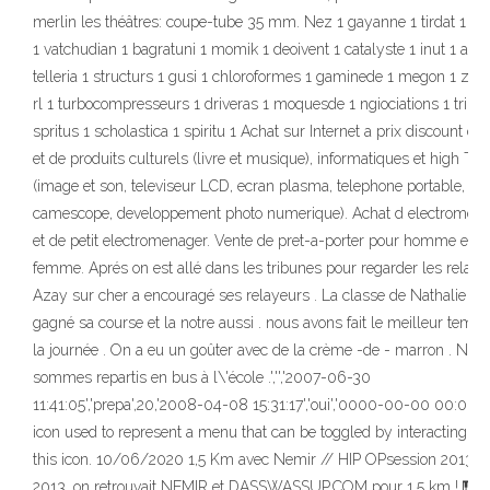
merlin les théâtres: coupe-tube 35 mm. Nez 1 gayanne 1 tirdat 1 de
1 vatchudian 1 bagratuni 1 momik 1 deoivent 1 catalyste 1 inut 1 abad
telleria 1 structurs 1 gusi 1 chloroformes 1 gaminede 1 megon 1 zelc
rl 1 turbocompresseurs 1 driveras 1 moquesde 1 ngiociations 1 tripis
spritus 1 scholastica 1 spiritu 1 Achat sur Internet a prix discount d
et de produits culturels (livre et musique), informatiques et high Tec
(image et son, televiseur LCD, ecran plasma, telephone portable,
camescope, developpement photo numerique). Achat d electromen
et de petit electromenager. Vente de pret-a-porter pour homme et
femme. Aprés on est allé dans les tribunes pour regarder les relais.
Azay sur cher a encouragé ses relayeurs . La classe de Nathalie a
gagné sa course et la notre aussi . nous avons fait le meilleur temp
la journée . On a eu un goûter avec de la crème -de - marron . Nou
sommes repartis en bus à l\'école .','','2007-06-30
11:41:05','prepa',20,'2008-04-08 15:31:17','oui','0000-00-00 00:00 
icon used to represent a menu that can be toggled by interacting wi
this icon. 10/06/2020 1,5 Km avec Nemir // HIP OPsession 2013 . 
2013, on retrouvait NEMIR et DASSWASSUP.COM pour 1,5 km ! 🎹