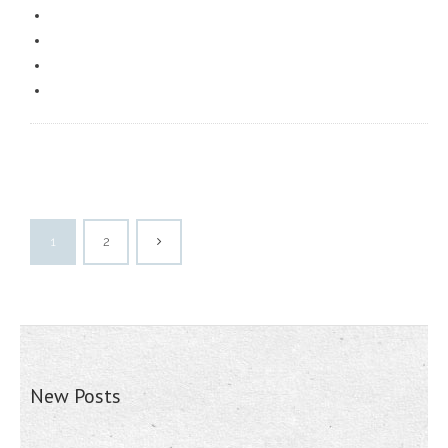
1
2
New Posts