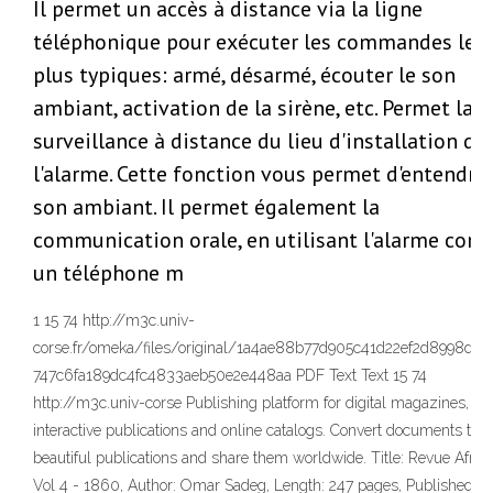
Il permet un accès à distance via la ligne
téléphonique pour exécuter les commandes les
plus typiques: armé, désarmé, écouter le son
ambiant, activation de la sirène, etc. Permet la
surveillance à distance du lieu d'installation de
l'alarme. Cette fonction vous permet d'entendre 
son ambiant. Il permet également la
communication orale, en utilisant l'alarme co
un téléphone m
1 15 74 http://m3c.univ-
corse.fr/omeka/files/original/1a4ae88b77d905c41d22ef2d8998d6e
747c6fa189dc4fc4833aeb50e2e448aa PDF Text Text 15 74
http://m3c.univ-corse Publishing platform for digital magazines,
interactive publications and online catalogs. Convert documents to
beautiful publications and share them worldwide. Title: Revue Africa
Vol 4 - 1860, Author: Omar Sadeg, Length: 247 pages, Published: 2